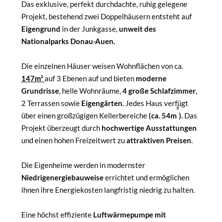
Das exklusive, perfekt durchdachte, ruhig gelegene
Projekt, bestehend zwei Doppelhäusern entsteht auf
Eigengrund
in der Junkgasse,
unweit des
Nationalparks Donau-Auen.
Die einzelnen Häuser weisen Wohnflächen von ca.
147m²
auf 3 Ebenen auf und bieten
moderne
Grundrisse
, helle Wohnräume,
4 große Schlafzimmer
,
2 Terrassen sowie
Eigengärten.
Jedes Haus verfügt
²
über einen
großzügigen Kellerbereiche
(ca. 54m
).
Das
Projekt überzeugt durch
hochwertige Ausstattungen
und einen hohen Freizeitwert zu
attraktiven Preisen
.
Die Eigenheime werden in modernster
Niedrigenergiebauweise
errichtet und ermöglichen
ihnen ihre Energiekosten langfristig niedrig zu halten.
Eine höchst effiziente
Luftwärmepumpe mit