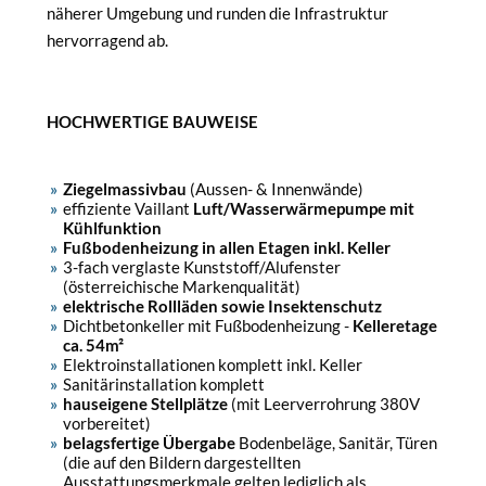
näherer Umgebung und runden die Infrastruktur
hervorragend ab.
HOCHWERTIGE BAUWEISE
Ziegelmassivbau
(Aussen- & Innenwände)
effiziente Vaillant
Luft/Wasserwärmepumpe mit
Kühlfunktion
Fußbodenheizung in allen Etagen inkl. Keller
3-fach verglaste Kunststoff/Alufenster
(österreichische Markenqualität)
elektrische Rollläden sowie Insektenschutz
Dichtbetonkeller mit Fußbodenheizung -
Kelleretage
ca. 54m²
Elektroinstallationen komplett inkl. Keller
Sanitärinstallation komplett
hauseigene Stellplätze
(mit Leerverrohrung 380V
vorbereitet)
belagsfertige Übergabe
Bodenbeläge, Sanitär, Türen
(die auf den Bildern dargestellten
Ausstattungsmerkmale gelten lediglich als