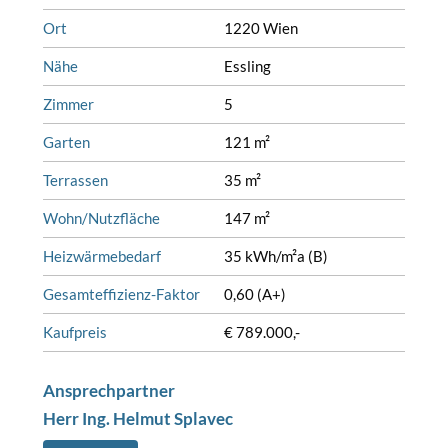
Ort
1220 Wien
Nähe
Essling
Zimmer
5
Garten
121 m²
Terrassen
35 m²
Wohn/Nutzfläche
147 m²
Heizwärmebedarf
35 kWh/m²a (B)
Gesamteffizienz-Faktor
0,60 (A+)
Kaufpreis
€ 789.000,-
Ansprechpartner
Herr Ing. Helmut Splavec