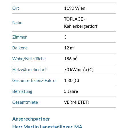
Ort
1190 Wien
TOPLAGE -
Nähe
Kahlenbergerdorf
Zimmer
3
Balkone
12 m²
Wohn/Nutzfläche
186 m²
Heizwärmebedarf
70 kWh/m²a (C)
Gesamteffizienz-Faktor
1,30 (C)
Befristung
5 Jahre
Gesamtmiete
VERMIETET!
Ansprechpartner
Herr Martin Langstadlinger, MA