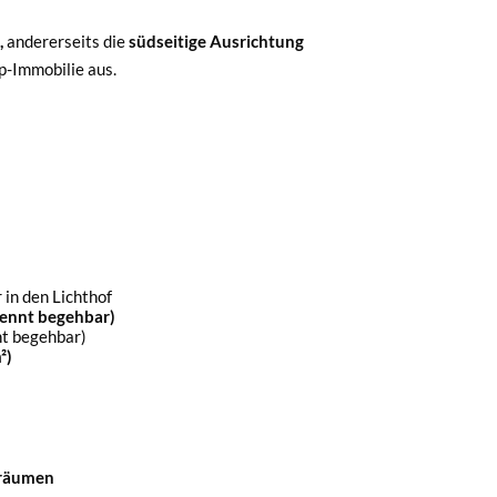
,
andererseits die
südseitige Ausrichtung
p-Immobilie aus.
 in den Lichthof
rennt begehbar)
nt begehbar)
²)
nräumen