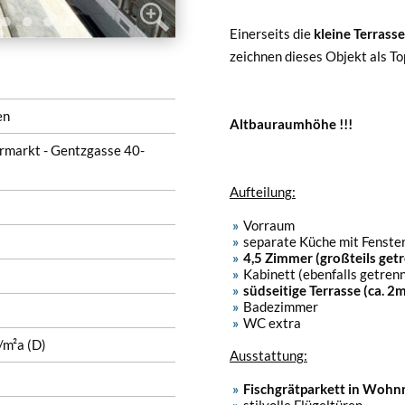
Einerseits die
kleine Terrasse
zeichnen dieses Objekt als To
en
Altbauraumhöhe !!!
rmarkt - Gentzgasse 40-
Aufteilung:
Vorraum
separate Küche mit Fenster
4,5 Zimmer (großteils get
Kabinett (ebenfalls getren
südseitige Terrasse (ca. 2m
Badezimmer
WC extra
m²a (D)
Ausstattung:
Fischgrätparkett in Woh