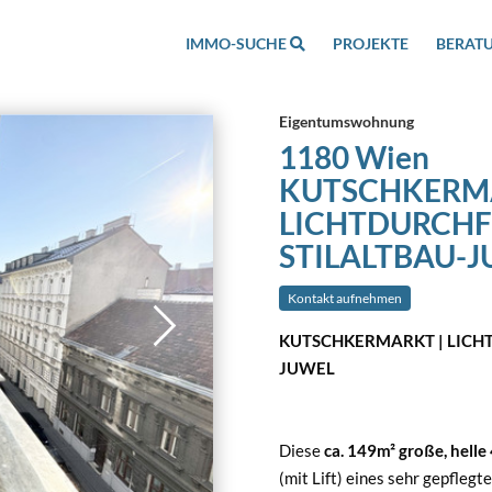
IMMO-SUCHE
PROJEKTE
BERAT
Eigentumswohnung
1180 Wien
KUTSCHKERMA
LICHTDURCHFL
STILALTBAU-
Kontakt aufnehmen
KUTSCHKERMARKT | LICHT
JUWEL
Diese
ca. 149m² große, hel
(mit Lift) eines sehr gepflegt