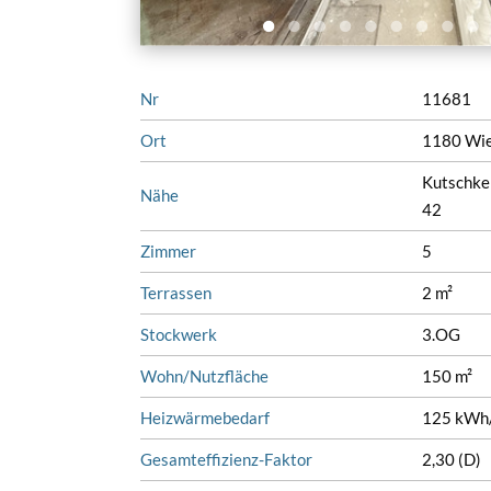
Nr
11681
Ort
1180 Wi
Kutschke
Nähe
42
Zimmer
5
Terrassen
2 m²
Stockwerk
3.OG
Wohn/Nutzfläche
150 m²
Heizwärmebedarf
125 kWh/
Gesamteffizienz-Faktor
2,30 (D)