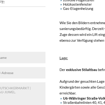
stilvolle Flügeltüren
FT!
Holzkastenfenster
Gas-Etagenheizung
Wie Sie den Bildern entnehm
sanierungsbedürftig. Derzeit
Zuge dessen wird ein Lift ei
ebenso zur Verfügung stehen 
Lage:
Der
exklusive Stilaltbau
befin
Aufgrund der gesuchten Lage 
Kindergärten sowie alle Gesc
erreichbar.
U6-Währinger Straße-Vol
Straßenbahnlinien 40, 41, 