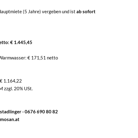
 Hauptmiete (5 Jahre) vergeben und ist
ab sofort
tto: € 1.445,45
d Warmwasser: € 171,51 netto
 € 1.164,22
M zzgl. 20% USt.
tadlinger - 0676 690 80 82
mmosan.at