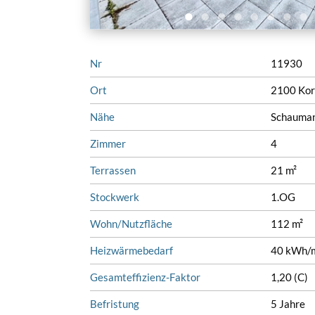
Nr
11930
Ort
2100 Kor
Nähe
Schauman
Zimmer
4
Terrassen
21 m²
Stockwerk
1.OG
Wohn/Nutzfläche
112 m²
Heizwärmebedarf
40 kWh/m
Gesamteffizienz-Faktor
1,20 (C)
Befristung
5 Jahre