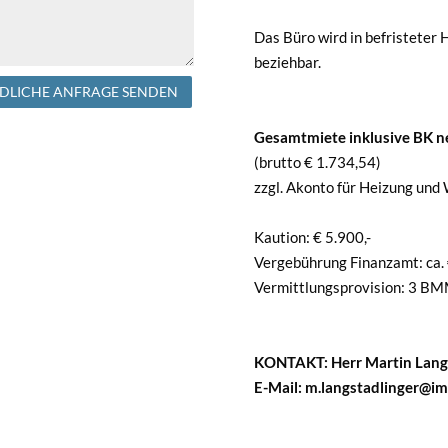
Das Büro wird in befristeter
beziehbar.
DLICHE ANFRAGE SENDEN
Gesamtmiete inklusive BK ne
(brutto € 1.734,54)
zzgl. Akonto für Heizung un
Kaution: € 5.900,-
Vergebührung Finanzamt: ca.
Vermittlungsprovision: 3 BM
KONTAKT: Herr Martin Langs
E-Mail: m.langstadlinger@i