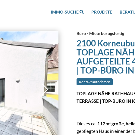
IMMO-SUCHE
PROJEKTE
BERAT
Büro - Miete bezugsfertig
2100 Korneubu
TOPLAGE NÄH
AUFGETEILTE 
| TOP-BÜRO I
Kontakt aufnehmen
TOPLAGE NÄHE RATHHAUS 
TERRASSE | TOP-BÜRO IN
Dieses ca.
112m² große, hel
gepflegten Haus in einer der