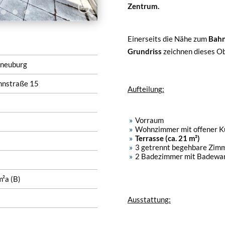
Zentrum.
Einerseits die Nähe zum
Bahn
Grundriss
zeichnen dieses Ob
neuburg
nstraße 15
Aufteilung:
Vorraum
Wohnzimmer mit offener K
Terrasse (ca. 21 m²)
3 getrennt begehbare Zim
2 Badezimmer mit Badewa
²a (B)
Ausstattung: