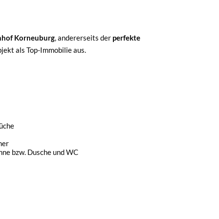
hof Korneuburg
, andererseits der
perfekte
jekt als Top-Immobilie aus.
üche
mer
nne bzw. Dusche und WC