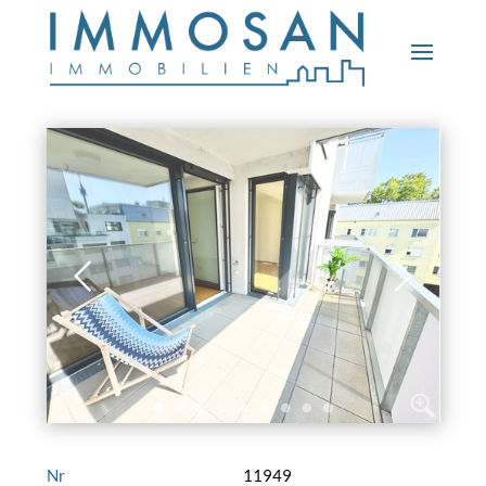
Nr
11949