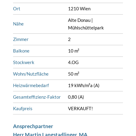
Ort
1210 Wien
Alte Donau |
Nähe
Mühlschüttelpark
Zimmer
2
Balkone
10 m²
Stockwerk
4.OG
Wohn/Nutzfläche
50 m²
Heizwärmebedarf
19 kWh/m²a (A)
Gesamteffizienz-Faktor
0,80 (A)
Kaufpreis
VERKAUFT!
Ansprechpartner
Herr Martin Langstadlinger, MA