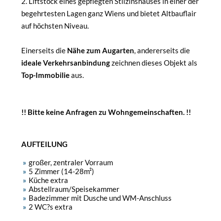
2. Liftstock eines gepflegten Stilzinshauses in einer der
begehrtesten Lagen ganz Wiens und bietet Altbauflair
auf höchsten Niveau.
Einerseits die
Nähe zum Augarten
, andererseits die
ideale Verkehrsanbindung
zeichnen dieses Objekt als
Top-Immobilie
aus.
!! Bitte keine Anfragen zu Wohngemeinschaften. !!
AUFTEILUNG
großer, zentraler Vorraum
5 Zimmer (14-28m²)
Küche extra
Abstellraum/Speisekammer
Badezimmer mit Dusche und WM-Anschluss
2 WC?s extra