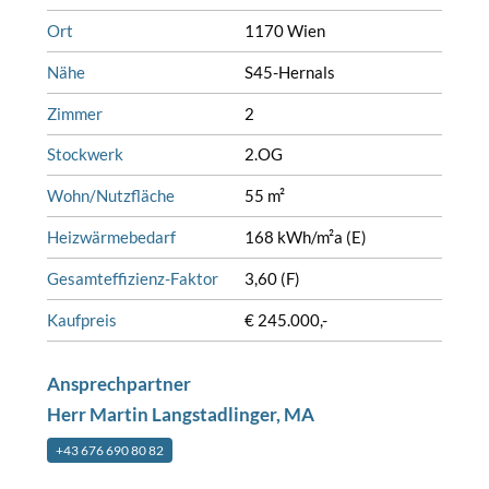
Ort
1170 Wien
Nähe
S45-Hernals
Zimmer
2
Stockwerk
2.OG
Wohn/Nutzfläche
55 m²
Heizwärmebedarf
168 kWh/m²a (E)
Gesamteffizienz-Faktor
3,60 (F)
Kaufpreis
€ 245.000,-
Ansprechpartner
Herr Martin Langstadlinger, MA
+43 676 690 80 82