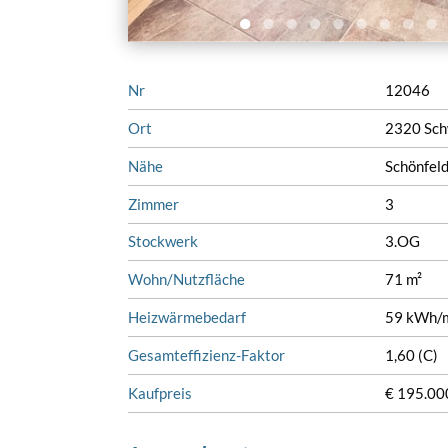
Nr
12046
Ort
2320 Sch
Nähe
Schönfel
Zimmer
3
Stockwerk
3.OG
Wohn/Nutzfläche
71 m²
Heizwärmebedarf
59 kWh/m
Gesamteffizienz-Faktor
1,60 (C)
Kaufpreis
€ 195.000