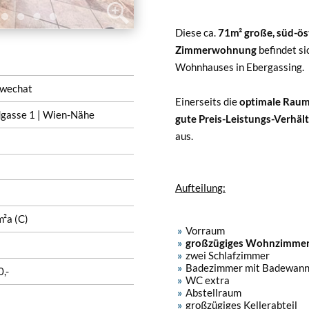
Diese ca.
71m² große, süd-östl
Zimmerwohnung
befindet si
Wohnhauses in Ebergassing.
wechat
Einerseits die
optimale Raum
dgasse 1 | Wien-Nähe
gute Preis-Leistungs-Verhält
aus.
Aufteilung:
²a (C)
Vorraum
großzügiges Wohnzimmer 
zwei Schlafzimmer
Badezimmer mit Badewann
,-
WC extra
Abstellraum
großzügiges Kellerabteil