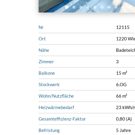
Nr
12115
Ort
1220 Wi
Nähe
Badeteic
Zimmer
3
Balkone
15 m²
Stockwerk
6.OG
Wohn/Nutzfläche
66 m²
Heizwärmebedarf
23 kWh/m
Gesamteffizienz-Faktor
0,80 (A)
Befristung
5 Jahre