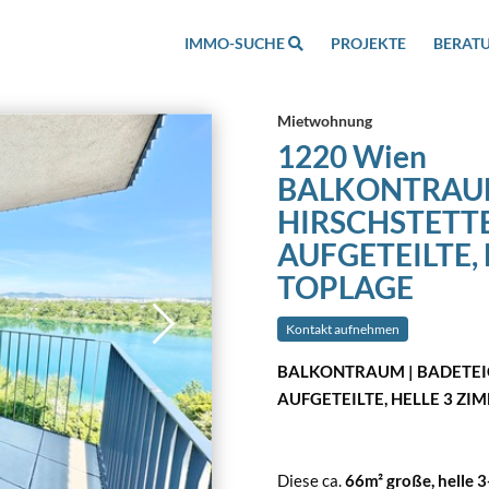
IMMO-SUCHE
PROJEKTE
BERAT
Mietwohnung
1220 Wien
BALKONTRAUM
HIRSCHSTETTE
AUFGETEILTE, 
TOPLAGE
Kontakt aufnehmen
BALKONTRAUM | BADETEIC
AUFGETEILTE, HELLE 3 ZI
Diese ca.
66m² große, helle