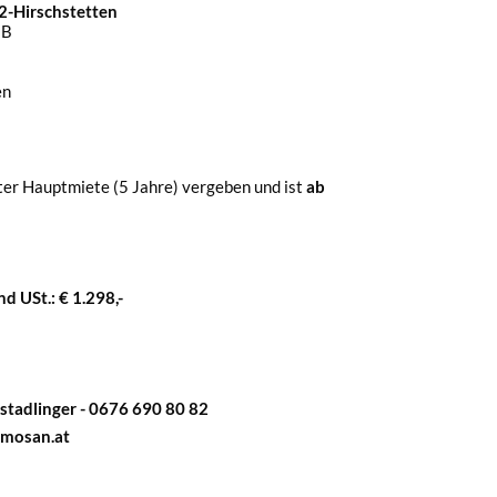
-Hirschstetten
5B
en
ter Hauptmiete (5 Jahre) vergeben und ist
ab
d USt.: € 1.298,-
tadlinger - 0676 690 80 82
mmosan.at