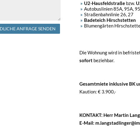
U2-Hausfeldstraße
bzw.
U2
Autobuslinien 85A, 95A, 9
Straßenbahnlinie 26, 27
Badeteich Hirschstetten
Blumengärten Hirschstett
DLICHE ANFRAGE SENDEN
Die Wohnung wird in befriste
sofort
beziehbar.
Gesamtmiete inklusive BK un
Kaution: € 3.900,-
KONTAKT: Herr Martin Langs
E-Mail: m.langstadlinger@i