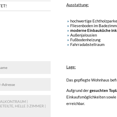
Ausstattung:
ET!
hochwertige Echtholzpark
Fliesenboden im Badezim
moderne Einbauküche inkl
Außenjalousien
Fußbodenheizung
Fahrradabstellraum
Lage:
Das gepflegte Wohnhaus befind
Aufgrund der
gesuchten Top
Einkaufsmöglichkeiten sowie 
erreichbar.