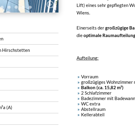
Lift) eines sehr gepflegten 
Wiens.
Einerseits der
großzügige Ba
die
optimale Raumaufteilun
en
h Hirschstetten
Aufteilung:
Vorraum
großzügiges Wohnzimmer m
Balkon (ca. 15,82 m²)
2 Schlafzimmer
Badezimmer mit Badewan
WC extra
²a (A)
Abstellraum
Kellerabteil