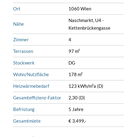
Ort
1060 Wien
Naschmarkt, U4 -
Nähe
Kettenbrückengasse
Zimmer
4
Terrassen
97 m²
Stockwerk
DG
Wohn/Nutzfläche
178 m²
Heizwärmebedarf
123 kWh/m²a (D)
Gesamteffizienz-Faktor
2,30 (D)
Befristung
5 Jahre
Gesamtmiete
€ 3.499,-